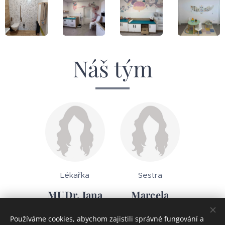
Náš tým
Lékařka
Sestra
MUDr. Jana
Marcela
Janů
Mrkvičková
Používáme cookies, abychom zajistili správné fungování a